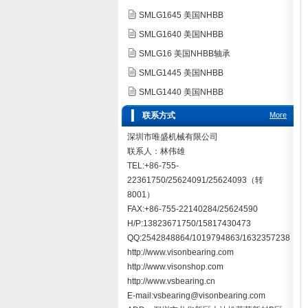
SMLG1645 美国NHBB
SMLG1640 美国NHBB
SMLG16 美国NHBB轴承
SMLG1445 美国NHBB
SMLG1440 美国NHBB
联系方式
More
深圳市唯盛机械有限公司
联系人：林伟雄
TEL:+86-755-
22361750/25624091/25624093（转
8001）
FAX:+86-755-22140284/25624590
H/P:13823671750/15817430473
QQ:2542848864/1019794863/1632357238
http://www.visonbearing.com
http://www.visonshop.com
http://www.vsbearing.cn
E-mail:vsbearing@visonbearing.com