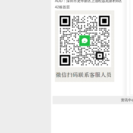
ADD：深圳市龙华新区上油松荔苑新村B区
42栋首层
资讯中