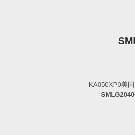
SM
KA050XP0美
SMLG2040