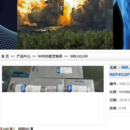
首 页
>>
产品中心
>>
NHBB航空轴承
>>
SMLG1240
美国NHBB轴承 REP4S10FS464
SML
名称 ：
REP4S10F
编号 :
SMLG
分类 :
NHB
日期 :
2026-
价格 :
0.00