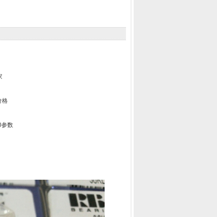
家
价格
40参数