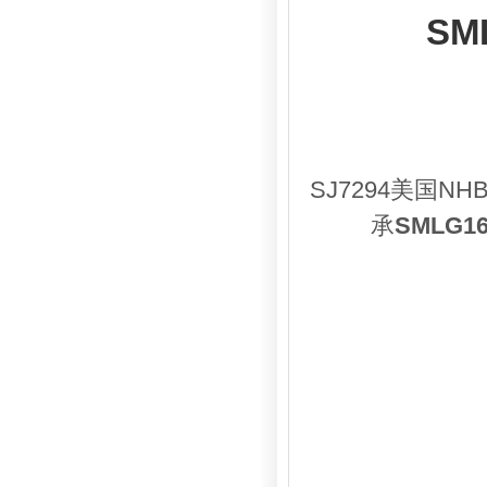
SM
SJ7294美国NH
承
SMLG16